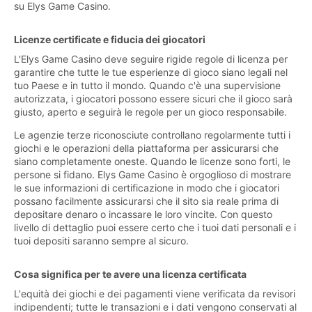
su Elys Game Casino.
Licenze certificate e fiducia dei giocatori
L'Elys Game Casino deve seguire rigide regole di licenza per
garantire che tutte le tue esperienze di gioco siano legali nel
tuo Paese e in tutto il mondo. Quando c'è una supervisione
autorizzata, i giocatori possono essere sicuri che il gioco sarà
giusto, aperto e seguirà le regole per un gioco responsabile.
Le agenzie terze riconosciute controllano regolarmente tutti i
giochi e le operazioni della piattaforma per assicurarsi che
siano completamente oneste. Quando le licenze sono forti, le
persone si fidano. Elys Game Casino è orgoglioso di mostrare
le sue informazioni di certificazione in modo che i giocatori
possano facilmente assicurarsi che il sito sia reale prima di
depositare denaro o incassare le loro vincite. Con questo
livello di dettaglio puoi essere certo che i tuoi dati personali e i
tuoi depositi saranno sempre al sicuro.
Cosa significa per te avere una licenza certificata
L'equità dei giochi e dei pagamenti viene verificata da revisori
indipendenti; tutte le transazioni e i dati vengono conservati al