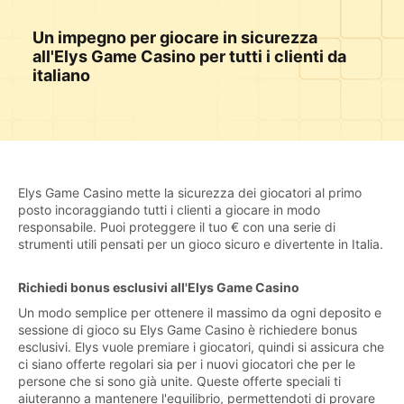
Un impegno per giocare in sicurezza
all'Elys Game Casino per tutti i clienti da
italiano
Elys Game Casino mette la sicurezza dei giocatori al primo
posto incoraggiando tutti i clienti a giocare in modo
responsabile. Puoi proteggere il tuo € con una serie di
strumenti utili pensati per un gioco sicuro e divertente in Italia.
Richiedi bonus esclusivi all'Elys Game Casino
Un modo semplice per ottenere il massimo da ogni deposito e
sessione di gioco su Elys Game Casino è richiedere bonus
esclusivi. Elys vuole premiare i giocatori, quindi si assicura che
ci siano offerte regolari sia per i nuovi giocatori che per le
persone che si sono già unite. Queste offerte speciali ti
aiuteranno a mantenere l'equilibrio, permettendoti di provare