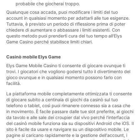
probabile che giocherai troppo.
Qualunque cosa accada, puoi modificare i limiti del tuo
account in qualsiasi momento per adattarli alle tue esigenze.
Tuttavia, è previsto un periodo di riflessione prima di poter
chiedere di aumentare o abbassare i limiti esistenti. Con
questo metodo puoi prenderti cura del tuo tempo all'Elys
Game Casino perché stabilisce limiti chiari.
Casinò mobile Elys Game
Elys Game Mobile Casino ti consente di giocare ovunque ti
trovi. I giocatori che vogliono godersi tutto il divertimento del
gioco ovunque e in qualsiasi momento possono farlo con
facilità.
La piattaforma mobile completamente ottimizzata ti consente
di giocare subito a centinaia di giochi da casinò sul tuo
telefono o tablet, così puoi rimanere connesso sia a casa che
in movimento. È facile passare dalle tue slot preferite, ai giochi
da tavolo e alle sale dei croupier dal vivo perché l'interfaccia
del casinò mobile funziona sia su dispositivi Android che iOS. Il
sito è facile da usare e navigare su un dispositivo mobile. Le
pagine si caricano rapidamente e la gestione dell'account, i