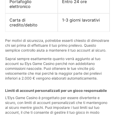
Portafoglio
Entro 24 ore
elettronico
Carta di
1-3 giorni lavorativi
credito/debito
Per motivi di sicurezza, potrebbe esserti chiesto di dimostrare
chi sei prima di effettuare il tuo primo prelievo. Questo
semplice controllo aiuta a mantenere il tuo account al sicuro.
Saprai sempre esattamente quanto verrà aggiunto al tuo
account su Elys Game Casino perché non addebitano
commissioni nascoste. Puoi ottenere le tue vincite più
velocemente che mai perché la maggior parte dei prelievi
inferiori a 2.000 € vengono elaborati automaticamente.
Limiti di account personalizzati per un gioco responsabile
L'Elys Game Casino è progettato per essere divertente e
sicuro, con limiti di account personalizzati che ti mantengono
al sicuro mentre giochi. Puoi impostare i tuoi limiti sul tuo
account, il che ti consente di gestire il tuo gioco in modo