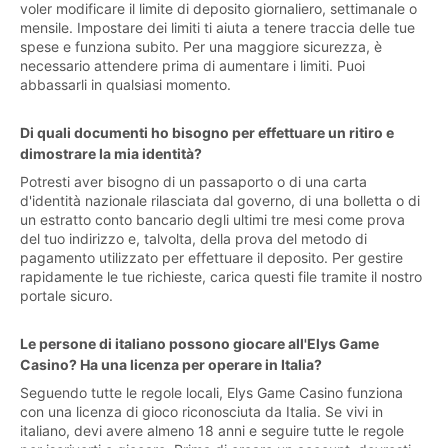
voler modificare il limite di deposito giornaliero, settimanale o
mensile. Impostare dei limiti ti aiuta a tenere traccia delle tue
spese e funziona subito. Per una maggiore sicurezza, è
necessario attendere prima di aumentare i limiti. Puoi
abbassarli in qualsiasi momento.
Di quali documenti ho bisogno per effettuare un ritiro e
dimostrare la mia identità?
Potresti aver bisogno di un passaporto o di una carta
d'identità nazionale rilasciata dal governo, di una bolletta o di
un estratto conto bancario degli ultimi tre mesi come prova
del tuo indirizzo e, talvolta, della prova del metodo di
pagamento utilizzato per effettuare il deposito. Per gestire
rapidamente le tue richieste, carica questi file tramite il nostro
portale sicuro.
Le persone di italiano possono giocare all'Elys Game
Casino? Ha una licenza per operare in Italia?
Seguendo tutte le regole locali, Elys Game Casino funziona
con una licenza di gioco riconosciuta da Italia. Se vivi in
italiano, devi avere almeno 18 anni e seguire tutte le regole