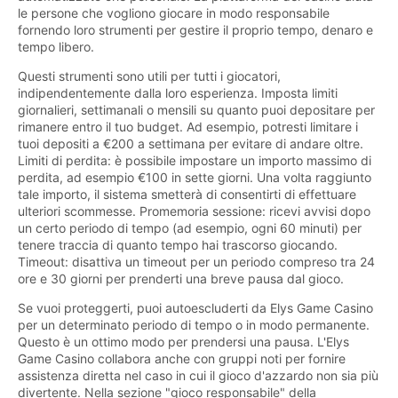
le persone che vogliono giocare in modo responsabile
fornendo loro strumenti per gestire il proprio tempo, denaro e
tempo libero.
Questi strumenti sono utili per tutti i giocatori,
indipendentemente dalla loro esperienza. Imposta limiti
giornalieri, settimanali o mensili su quanto puoi depositare per
rimanere entro il tuo budget. Ad esempio, potresti limitare i
tuoi depositi a €200 a settimana per evitare di andare oltre.
Limiti di perdita: è possibile impostare un importo massimo di
perdita, ad esempio €100 in sette giorni. Una volta raggiunto
tale importo, il sistema smetterà di consentirti di effettuare
ulteriori scommesse. Promemoria sessione: ricevi avvisi dopo
un certo periodo di tempo (ad esempio, ogni 60 minuti) per
tenere traccia di quanto tempo hai trascorso giocando.
Timeout: disattiva un timeout per un periodo compreso tra 24
ore e 30 giorni per prenderti una breve pausa dal gioco.
Se vuoi proteggerti, puoi autoescluderti da Elys Game Casino
per un determinato periodo di tempo o in modo permanente.
Questo è un ottimo modo per prendersi una pausa. L'Elys
Game Casino collabora anche con gruppi noti per fornire
assistenza diretta nel caso in cui il gioco d'azzardo non sia più
divertente. Nella sezione "gioco responsabile" della