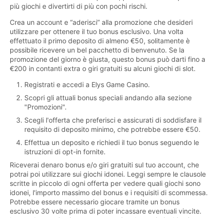
più giochi e divertirti di più con pochi rischi.
Crea un account e “aderisci” alla promozione che desideri
utilizzare per ottenere il tuo bonus esclusivo. Una volta
effettuato il primo deposito di almeno €50, solitamente è
possibile ricevere un bel pacchetto di benvenuto. Se la
promozione del giorno è giusta, questo bonus può darti fino a
€200 in contanti extra o giri gratuiti su alcuni giochi di slot.
Registrati e accedi a Elys Game Casino.
Scopri gli attuali bonus speciali andando alla sezione
"Promozioni".
Scegli l'offerta che preferisci e assicurati di soddisfare il
requisito di deposito minimo, che potrebbe essere €50.
Effettua un deposito e richiedi il tuo bonus seguendo le
istruzioni di opt-in fornite.
Riceverai denaro bonus e/o giri gratuiti sul tuo account, che
potrai poi utilizzare sui giochi idonei. Leggi sempre le clausole
scritte in piccolo di ogni offerta per vedere quali giochi sono
idonei, l'importo massimo del bonus e i requisiti di scommessa.
Potrebbe essere necessario giocare tramite un bonus
esclusivo 30 volte prima di poter incassare eventuali vincite.