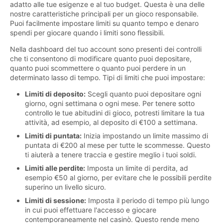
adatto alle tue esigenze e al tuo budget. Questa è una delle
nostre caratteristiche principali per un gioco responsabile.
Puoi facilmente impostare limiti su quanto tempo e denaro
spendi per giocare quando i limiti sono flessibili.
Nella dashboard del tuo account sono presenti dei controlli
che ti consentono di modificare quanto puoi depositare,
quanto puoi scommettere o quanto puoi perdere in un
determinato lasso di tempo. Tipi di limiti che puoi impostare:
Limiti di deposito:
Scegli quanto puoi depositare ogni
giorno, ogni settimana o ogni mese. Per tenere sotto
controllo le tue abitudini di gioco, potresti limitare la tua
attività, ad esempio, al deposito di €100 a settimana.
Limiti di puntata:
Inizia impostando un limite massimo di
puntata di €200 al mese per tutte le scommesse. Questo
ti aiuterà a tenere traccia e gestire meglio i tuoi soldi.
Limiti alle perdite:
Imposta un limite di perdita, ad
esempio €50 al giorno, per evitare che le possibili perdite
superino un livello sicuro.
Limiti di sessione:
Imposta il periodo di tempo più lungo
in cui puoi effettuare l'accesso e giocare
contemporaneamente nel casinò. Questo rende meno